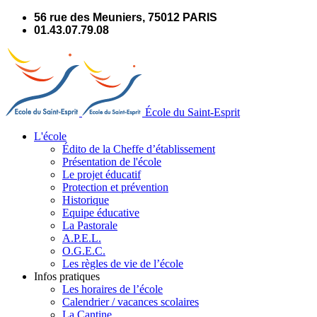
Panneau de gestion des cookies
56 rue des Meuniers, 75012 PARIS
01.43.07.79.08
École du Saint-Esprit
L'école
Édito de la Cheffe d’établissement
Présentation de l'école
Le projet éducatif
Protection et prévention
Historique
Equipe éducative
La Pastorale
A.P.E.L.
O.G.E.C.
Les règles de vie de l’école
Infos pratiques
Les horaires de l’école
Calendrier / vacances scolaires
La Cantine