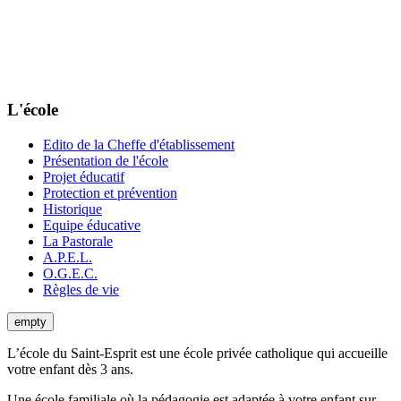
L'école
Edito de la Cheffe d'établissement
Présentation de l'école
Projet éducatif
Protection et prévention
Historique
Equipe éducative
La Pastorale
A.P.E.L.
O.G.E.C.
Règles de vie
empty
L’école du Saint-Esprit est une école privée catholique qui accueille
votre enfant dès 3 ans.
Une école familiale où la pédagogie est adaptée à votre enfant sur