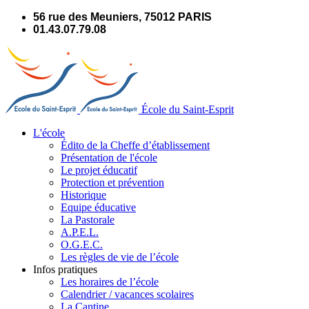
Panneau de gestion des cookies
56 rue des Meuniers, 75012 PARIS
01.43.07.79.08
École du Saint-Esprit
L'école
Édito de la Cheffe d’établissement
Présentation de l'école
Le projet éducatif
Protection et prévention
Historique
Equipe éducative
La Pastorale
A.P.E.L.
O.G.E.C.
Les règles de vie de l’école
Infos pratiques
Les horaires de l’école
Calendrier / vacances scolaires
La Cantine