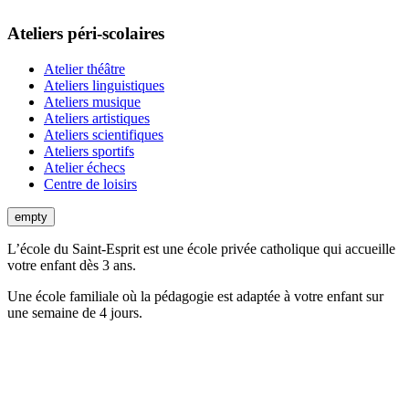
Ateliers péri-scolaires
Atelier théâtre
Ateliers linguistiques
Ateliers musique
Ateliers artistiques
Ateliers scientifiques
Ateliers sportifs
Atelier échecs
Centre de loisirs
empty
L’école du Saint-Esprit est une école privée catholique qui accueille
votre enfant dès 3 ans.
Une école familiale où la pédagogie est adaptée à votre enfant sur
une semaine de 4 jours.
Téléphone:
01.43.07.79.08
Horaires du secrétariat
Lundi, mardi, jeudi, vendredi